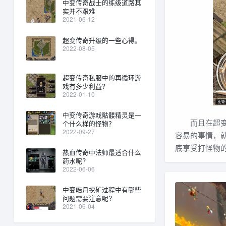
中变传奇战士的练级道路其
实并不艰难
2021-06-12
超变传奇升级的一些心得。
2022-08-05
超变传奇私服中的再循环游
戏有多少利益?
2022-01-10
中变传奇游戏骷髅精灵是一
而且在超变传
个什么样的怪物？
2022-09-27
容易的事情，
底享受打怪物
热血传奇中法师最适合什么
药水呢?
2022-06-06
中变皓月挖矿过程中有哪些
问题需要注意呢?
2021-06-04