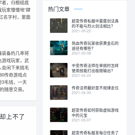
学者，归根结底
热门文章
玩家慢慢地“肆
红名字村，里面
超变传奇私服中雷霆剑法真
的不能与烈火剑法相比?
2021-05-22
热血传奇玩家收获黄金石的
途径有哪些?
器装备的几率将
2021-05-08
色游戏玩家，武
中变传奇法师在单挑时怎样
人会闲下来挑毛
使用技能打出极限输出?
80传奇游戏点
2021-04-24
3毛钱，一天
传奇法师最好是不规律走位
的随意交易。
2021-04-30
超变传奇如何获取虚拟游戏
却上不了
中的元宝
2021-05-07
超变传奇私服发每日任务了