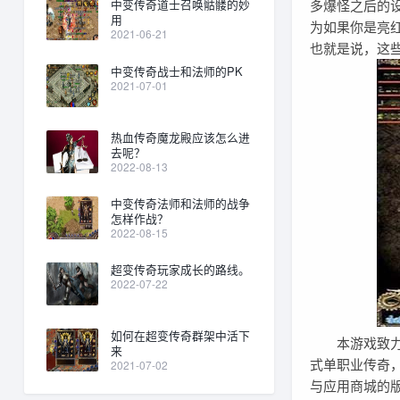
多爆怪之后的
中变传奇道士召唤骷髅的妙
用
为如果你是亮
2021-06-21
也就是说，这些
中变传奇战士和法师的PK
2021-07-01
热血传奇魔龙殿应该怎么进
去呢？
2022-08-13
中变传奇法师和法师的战争
怎样作战？
2022-08-15
超变传奇玩家成长的路线。
2022-07-22
如何在超变传奇群架中活下
本游戏致力于挖
来
式单职业传奇
2021-07-02
与应用商城的版