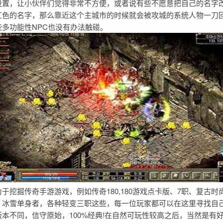
设置，让小伙伴们觉得非常不方便，或者说有些不愿意把自己的名字
红色的名字，那么靠近这个主城市的时候就会被攻城的系统人物一刀
多功能性NPC也没有办法触碰。
掘传奇手游游戏，例如传奇180,180游戏点卡版、7职、复古时
，冰雪单身者，各种轻变三职这些，每一位玩家都可以在这里寻找自
本不同，信守原始，100%经典!在自然可玩性较高之后，当然是有