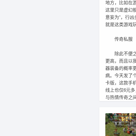
地方，比如在
这里只是虚幻
意妄为”，行
就是这类游戏
传奇私服
除此不便之处
更高，而且以
器装备的概率
病。今天发了个
卡版，这款手
线上也仅6元
与热情传奇之