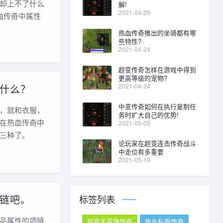
却上不了什么
解!
2021-04-29
血传奇中属性
热血传奇推出的坐骑都有哪
些特性?
2021-04-24
超变传奇怎样在游戏中得到
更高等级的宠物?
2021-04-24
什么？
中变传奇如何在执行复制任
，就和衣服，
务时扩大自己的优势!
在热血传奇中
2021-05-05
三种了。
论玩家在超变连击传奇战斗
中走位有多重要
2021-05-19
链吧。
标签列表
品属性的项链
超变无英雄传奇
热血私服传奇