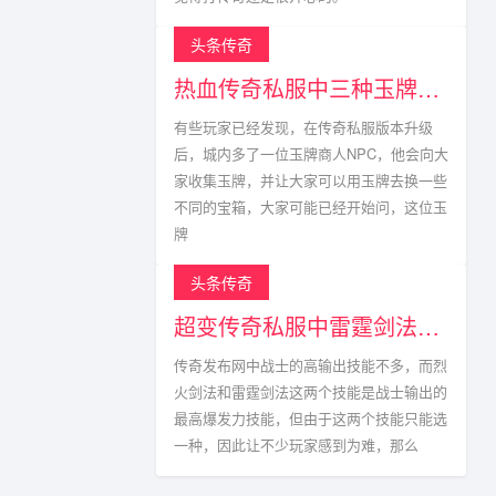
头条传奇
热血传奇私服中三种玉牌获得方式以及掉落点
有些玩家已经发现，在传奇私服版本升级
后，城内多了一位玉牌商人NPC，他会向大
家收集玉牌，并让大家可以用玉牌去换一些
不同的宝箱，大家可能已经开始问，这位玉
牌
头条传奇
超变传奇私服中雷霆剑法真的不能与烈火剑法相比?
传奇发布网中战士的高输出技能不多，而烈
火剑法和雷霆剑法这两个技能是战士输出的
最高爆发力技能，但由于这两个技能只能选
一种，因此让不少玩家感到为难，那么