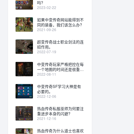
吗?
2023-02-22
如果中变传奇网站能得到不
同的装备，我们该怎么办?
2021-09-26
超变传奇战士职业剑法的连
招作用。
2022-07-19
中变传奇玩家严格把控在每
一个地图的时间还是很重要
的。
2022-08-11
中变传奇SF学习大神是有
必要的。
2022-12-06
热血传奇私服巫师为何要注
重进步本身的闪避?
2021-12-16
热血传奇为什么道士也喜欢