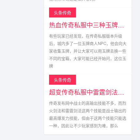
头条传奇
热血传奇私服中三种玉牌获得方式以及掉落点
有些玩家已经发现，在传奇私服版本升级
后，城内多了一位玉牌商人NPC，他会向大
家收集玉牌，并让大家可以用玉牌去换一些
不同的宝箱，大家可能已经开始问，这位玉
牌
头条传奇
超变传奇私服中雷霆剑法真的不能与烈火剑法相比?
传奇发布网中战士的高输出技能不多，而烈
火剑法和雷霆剑法这两个技能是战士输出的
最高爆发力技能，但由于这两个技能只能选
一种，因此让不少玩家感到为难，那么