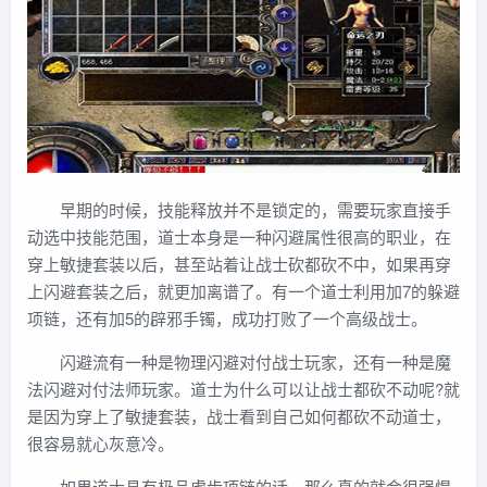
早期的时候，技能释放并不是锁定的，需要玩家直接手
动选中技能范围，道士本身是一种闪避属性很高的职业，在
穿上敏捷套装以后，甚至站着让战士砍都砍不中，如果再穿
上闪避套装之后，就更加离谱了。有一个道士利用加7的躲避
项链，还有加5的辟邪手镯，成功打败了一个高级战士。
闪避流有一种是物理闪避对付战士玩家，还有一种是魔
法闪避对付法师玩家。道士为什么可以让战士都砍不动呢?就
是因为穿上了敏捷套装，战士看到自己如何都砍不动道士，
很容易就心灰意冷。
如果道士具有极品虎齿项链的话，那么真的就会很强悍