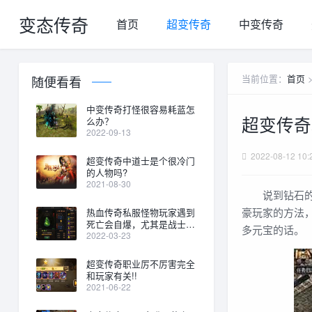
变态传奇
首页
超变传奇
中变传奇
当前位置：
首页
随便看看
中变传奇打怪很容易耗蓝怎
超变传奇
么办？
2022-09-13
2022-08-12 10:
超变传奇中道士是个很冷门
的人物吗?
2021-08-30
说到钻石的话
豪玩家的方法
热血传奇私服怪物玩家遇到
死亡会自爆，尤其是战士职
多元宝的话。
业。
2022-03-23
超变传奇职业厉不厉害完全
和玩家有关!!
2021-06-22