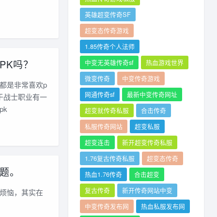
英雄超变传奇SF
超变态传奇游戏
1.85传奇个人法师
PK吗？
中变无英雄传奇sf
热血游戏世界
微变传奇
中变传奇游戏
都是非常喜欢p
网通传奇sf
最新中变传奇网址
于战士职业有一
pk
超变就传奇私服
合击传奇
私服传奇网站
超变私服
超变连击
新开超变传奇私服
1.76复古传奇私服
超变态传奇
题。
热血1.76传奇
合击超变
复古传奇
新开传奇网站中变
烦恼，其实在
中变传奇发布网
热血私服发布网