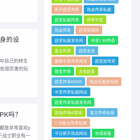
新开超变传奇
热血传奇私服
超变私服传奇
传奇中变
热血传奇
超变新服网
身的设
超变私服发布网
中变1.80传奇
复古传奇
超变合击
中自己的转生
最新中变传奇网址
超变就传奇
一些很厉害的玩
微变传奇
合击超变
超变传奇65535
热血私服发布网
中变传奇私服网站
超变传奇私服发布网
热血传奇sf游戏
复古传奇私服
PK吗？
1.76复古传奇私服
都是非常喜欢p
今日新开热血网站
合成装备
于战士职业有一