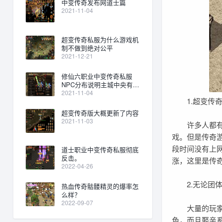
中变传奇发布网道士篇
2021-11-04
超变传奇私服为什么游戏机
制不做到绝对公平
2021-12-21
修仙六职业中变传奇私服
NPC分布说明主城中央有一
个塔
2021-11-04
1.超变传奇
超变传奇版大概更新了内容
2021-11-03
许多人都有过
戏。但是传奇
段时间没有上
道士职业中变传奇私服彻底
反击。
涨，这里是传
2022-04-26
2.无论团体
热血传奇骷髅精灵的爆率怎
么样？
2022-09-07
大量的玩家，
色，而且娶亲