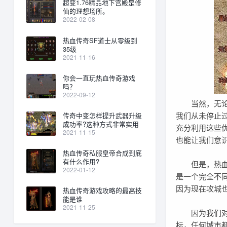
超变1.76精品地下宫殿是修
仙的理想场所。
2022-02-08
热血传奇SF道士从零级到
35级
2021-11-16
你会一直玩热血传奇游戏
吗？
2022-09-12
当然，无论我
我们从未停止
传奇中变怎样提升武器升级
成功率?这种方式非常实用
充分利用这些
2021-11-15
也能让我们意
热血传奇私服皇帝合成到底
有什么作用?
但是，热血传
2022-01-12
是一个完全不
因为现在攻城
热血传奇游戏攻略的最高技
能是谁
2021-11-25
因为我们对打
标，任何城市