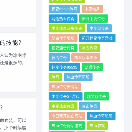
超变65535传奇
中变皓月
网通热血传奇
新开中变传奇
中变热血酒鬼传奇
中变单传奇
复古传奇私服
新开超变传奇游戏
的技能？
超变连击传奇
冰雪传奇
人认为冰咆哮
复古传奇
热血版本传奇
还是很多的，
超变传奇65535
网通传奇
传奇
热血传奇新服
热血传奇新网站
中变传奇SF游戏
超变就传奇
中变热血传奇
合击传奇
？
今日新开热血网站
热血传奇私服
命套装，可以
热血传奇网站游戏
热血游戏
。那个时候魔