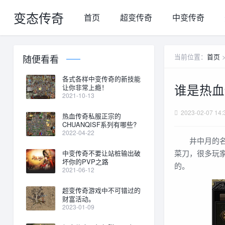
变态传奇
首页
超变传奇
中变传奇
当前位置：
首页
随便看看
各式各样中变传奇的新技能
谁是热血
让你非常上瘾！
2021-10-13
2023-02-07 14:
热血传奇私服正宗的
CHUANQISF系列有哪些?
2022-04-22
井中月的名字
菜刀，很多玩
中变传奇不要让站桩输出破
坏你的PVP之路
的。
2021-06-12
超变传奇游戏中不可错过的
财富活动。
2023-01-09