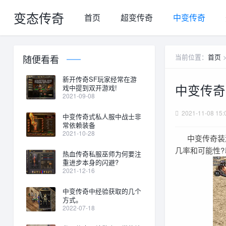
变态传奇
首页
超变传奇
中变传奇
当前位置：
首页
随便看看
新开传奇SF玩家经常在游
中变传奇
戏中提到双开游戏!
2021-09-08
2021-11-08 15:
中变传奇式私人服中战士非
常依赖装备
2021-10-28
中变传奇装游
几率和可能性
热血传奇私服巫师为何要注
重进步本身的闪避?
2021-12-16
中变传奇中经验获取的几个
方式。
2022-07-18