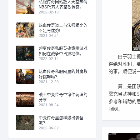
私服传奇网站散人天堂热情
NBSP;万人齐聚砍传奇。
2022-02-18
热血传奇道士与法师相比的
不足与优势!
2021-04-24
超变传奇私服英雄策略游戏
如何在战争中占据地位。
由于羽士拥有
2022-02-14
得绝对胜利，
的事。顺便说
热血传奇私服网里的封魔殿
好挑衅吗?
2021-12-20
第二是团队作
需充当武神和
战士中变传奇中锻件玩法的
分享
参考和辅助的
2021-08-24
服网。
中变传奇里怎样爆出装备
呢?
2022-06-02